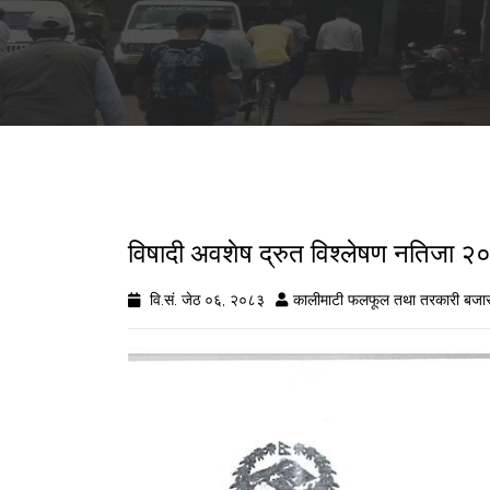
विषादी अवशेष द्रुत विश्लेषण नतिज
वि.सं. जेठ ०६, २०८३
कालीमाटी फलफूल तथा तरकारी बजार