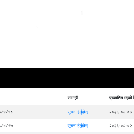
सामग्री
प्रकाशित भएको 
०८३/४/१८
सूचना हेर्नुहोस्
२०२६-०८-०३
०८३/४/१७
सूचना हेर्नुहोस्
२०२६-०८-०२