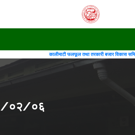
कालीमाटी फलफूल तथा तरकारी बजार विकास समिति(गठन)(चौथो संश
०८३/०२/०६