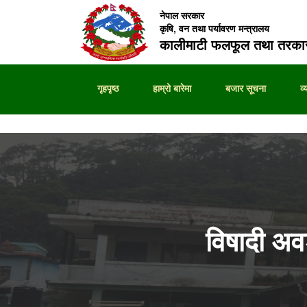
नेपाल सरकार
कृषि, वन तथा पर्यावरण मन्त्रालय
कालीमाटी फलफूल तथा तरकार
गृहपृष्ठ
हाम्रो बारेमा
बजार सूचना
व
विषादी अ