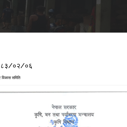
ा २०८३/०२/०६
 विकास समिति