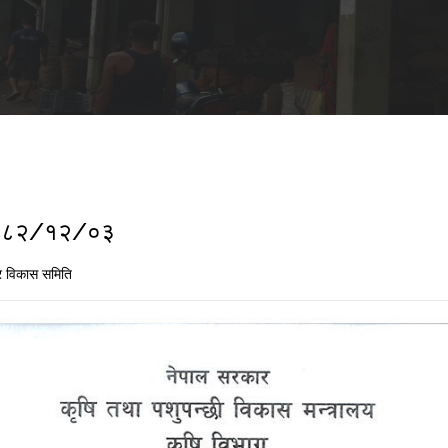
ा २०८२/१२/०३
 विकास समिति