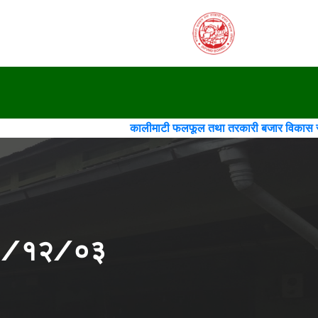
कालीमाटी फलफूल तथा तरकारी बजार विकास समिति(गठन)(चौथो स
०८२/१२/०३