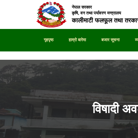
नेपाल सरकार
कृषि, वन तथा पर्यावरण मन्त्रालय
कालीमाटी फलफूल तथा तरकार
गृहपृष्ठ
हाम्रो बारेमा
बजार सूचना
व
विषादी अ