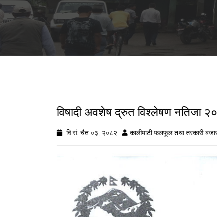
विषादी अवशेष द्रुत विश्लेषण नतिज
वि.सं. चैत ०३, २०८२
कालीमाटी फलफूल तथा तरकारी बजार