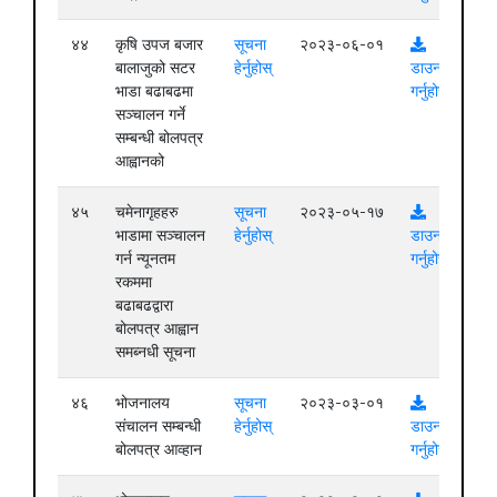
४४
कृषि उपज बजार
सूचना
२०२३-०६-०१
बालाजुको सटर
हेर्नुहोस्
डाउनलोड
भाडा बढाबढमा
गर्नुहोस्
सञ्चालन गर्ने
सम्बन्धी बोलपत्र
आह्वानको
४५
चमेनागृहहरु
सूचना
२०२३-०५-१७
भाडामा सञ्चालन
हेर्नुहोस्
डाउनलोड
गर्न न्यूनतम
गर्नुहोस्
रकममा
बढाबढद्वारा
बोलपत्र आह्वान
समब्नधी सूचना
४६
भोजनालय
सूचना
२०२३-०३-०१
संचालन सम्बन्धी
हेर्नुहोस्
डाउनलोड
बोलपत्र आव्हान
गर्नुहोस्