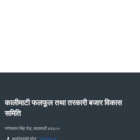
कालीमाटी फलफूल तथा तरकारी बजार विकास
समिति
गणेशमान सिंह रोड, काठमाडौं ४४६००
कार्यालयको फोन :
५१२३०८६