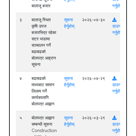
बालाजू बजार
गर्नुहोस्
३
बालाजू स्थित
सूचना
२०२६-०४-३०
कृषि उपज
हेर्नुहोस्
डाउनलोड
बजारभित्र रहेका
गर्नुहोस्
सटर भाडामा
सञ्चालन गर्ने
बढाबढको
बोलपत्र आह्रान
सूचना
४
बढाबढको
सूचना
२०२६-०४-२९
माध्यबाट सामान
हेर्नुहोस्
डाउनलोड
लिलाम गर्ने
गर्नुहोस्
कार्यकालागि
बोलपत्र आह्वान
५
बोलपत्र आह्वान
सूचना
२०२६-०३-२९
सम्बन्धी सूचना
हेर्नुहोस्
डाउनलोड
Construction
गर्नुहोस्