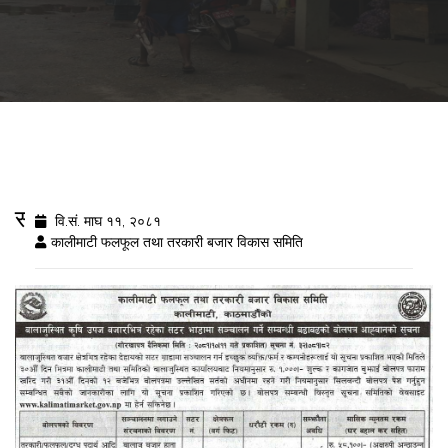
सटर भाडामा लगाउने सम्बन्धी बोलपत्र आह्वान
वि.सं. माघ ११, २०८१
कालीमाटी फलफूल तथा तरकारी बजार विकास समिति