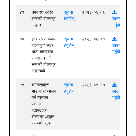
४३
उपकरण खरिद
सूचना
२०२३-०६-०६
सम्बन्धी बोलपत्र
हेर्नुहोस्
डाउनलोड
आह्वान
गर्नुहोस्
४४
कृषि उपज बजार
सूचना
२०२३-०६-०१
बालाजुको सटर
हेर्नुहोस्
डाउनलोड
भाडा बढाबढमा
गर्नुहोस्
सञ्चालन गर्ने
सम्बन्धी बोलपत्र
आह्वानको
४५
चमेनागृहहरु
सूचना
२०२३-०५-१७
भाडामा सञ्चालन
हेर्नुहोस्
डाउनलोड
गर्न न्यूनतम
गर्नुहोस्
रकममा
बढाबढद्वारा
बोलपत्र आह्वान
समब्नधी सूचना