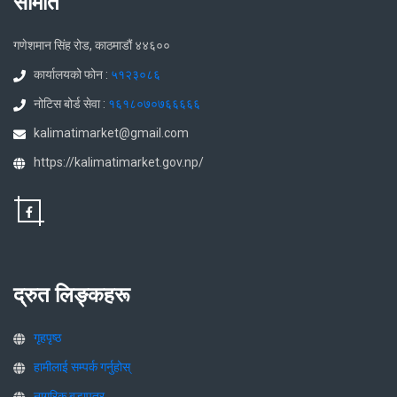
समिति
गणेशमान सिंह रोड, काठमाडौं ४४६००
कार्यालयको फोन :
५१२३०८६
नोटिस बोर्ड सेवा :
१६१८०७०७६६६६६
kalimatimarket@gmail.com
https://kalimatimarket.gov.np/
द्रुत लिङ्कहरू
गृहपृष्ठ
हामीलाई सम्पर्क गर्नुहोस्
नागरिक बडापत्र