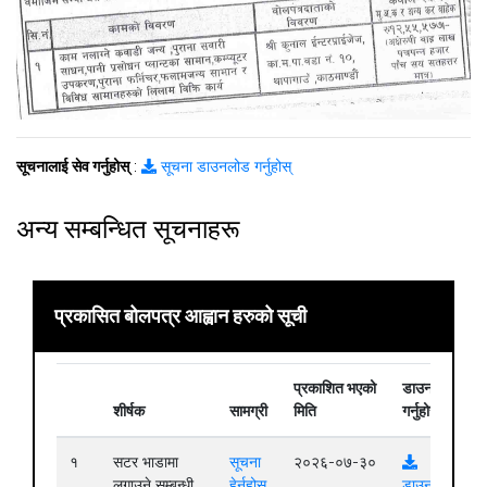
सूचनालाई सेव गर्नुहोस्
:
सूचना डाउनलोड गर्नुहोस्
अन्य सम्बन्धित सूचनाहरू
प्रकासित बोलपत्र आह्वान हरुको सूची
प्रकाशित भएको
डाउनलोड
शीर्षक
सामग्री
मिति
गर्नुहोस्
१
सटर भाडामा
सूचना
२०२६-०७-३०
लगाउने सम्बन्धी
हेर्नुहोस्
डाउनलोड