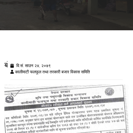
बोलपत्र स्वीकृत गर्ने आशयको सुचना
वि.सं. साउन २४, २०७९
कालीमाटी फलफूल तथा तरकारी बजार विकास समिति