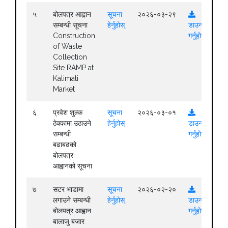
५
बोलपत्र आह्वान
सूचना
२०२६-०३-२९
सम्बन्धी सूचना
हेर्नुहोस्
डाउनलोड
Construction
गर्नुहोस्
of Waste
Collection
Site RAMP at
Kalimati
Market
६
प्रवेश शुल्क
सूचना
२०२६-०३-०१
ठेक्कामा उठाउने
हेर्नुहोस्
डाउनलोड
सम्बन्धी
गर्नुहोस्
बढाबढको
बोलपत्र
आह्वानको सूचना
७
सटर भाडामा
सूचना
२०२६-०२-२०
लगाउने सम्बन्धी
हेर्नुहोस्
डाउनलोड
बोलपत्र आह्वान
गर्नुहोस्
बालाजु बजार