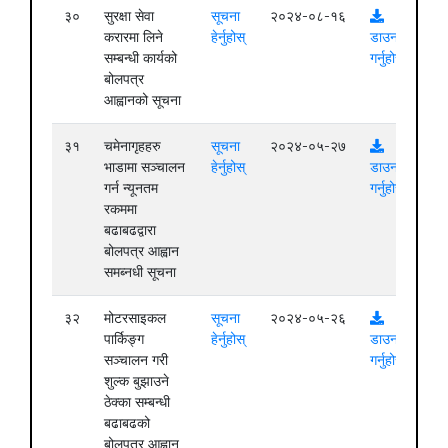
३०
सुरक्षा सेवा
सूचना
२०२४-०८-१६
करारमा लिने
हेर्नुहोस्
डाउनलोड
सम्बन्धी कार्यको
गर्नुहोस्
बोलपत्र
आह्वानको सूचना
३१
चमेनागृहहरु
सूचना
२०२४-०५-२७
भाडामा सञ्चालन
हेर्नुहोस्
डाउनलोड
गर्न न्यूनतम
गर्नुहोस्
रकममा
बढाबढद्वारा
बोलपत्र आह्वान
समब्नधी सूचना
३२
मोटरसाइकल
सूचना
२०२४-०५-२६
पार्किङ्ग
हेर्नुहोस्
डाउनलोड
सञ्चालन गरी
गर्नुहोस्
शुल्क बुझाउने
ठेक्का सम्बन्धी
बढाबढको
बोलपत्र आह्वान