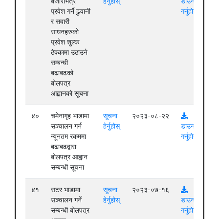
बजारभित्र
हेर्नुहोस्
डाउनलोड
प्रवेश गर्ने ढुवानी
गर्नुहोस्
र सवारी
साधनहरुको
प्रवेश शुल्क
ठेक्कामा उठाउने
सम्बन्धी
बढाबढको
बोलपत्र
आह्वानको सूचना
४०
चमेनागृह भाडामा
सूचना
२०२३-०८-२२
सञ्चालन गर्न
हेर्नुहोस्
डाउनलोड
न्यूनतम रकममा
गर्नुहोस्
बढाबढद्वारा
बोलपत्र आह्वान
सम्बन्धी सूचना
४१
सटर भाडामा
सूचना
२०२३-०७-१६
सञ्चालन गर्ने
हेर्नुहोस्
डाउनलोड
सम्बन्धी बोलपत्र
गर्नुहोस्