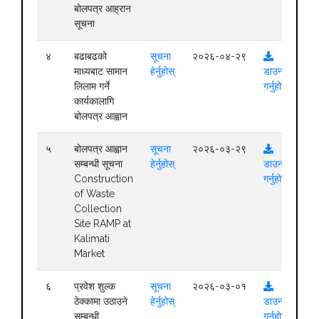
बोलपत्र आह्रान
सूचना
४
बढाबढको
सूचना
२०२६-०४-२९
माध्यबाट सामान
हेर्नुहोस्
डाउनलोड
लिलाम गर्ने
गर्नुहोस्
कार्यकालागि
बोलपत्र आह्वान
५
बोलपत्र आह्वान
सूचना
२०२६-०३-२९
सम्बन्धी सूचना
हेर्नुहोस्
डाउनलोड
Construction
गर्नुहोस्
of Waste
Collection
Site RAMP at
Kalimati
Market
६
प्रवेश शुल्क
सूचना
२०२६-०३-०१
ठेक्कामा उठाउने
हेर्नुहोस्
डाउनलोड
सम्बन्धी
गर्नुहोस्