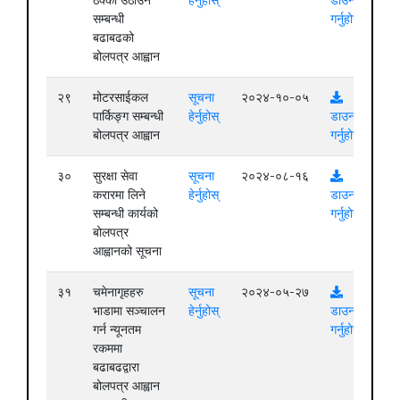
सम्बन्धी
गर्नुहोस्
बढाबढको
बोलपत्र आह्वान
२९
मोटरसाईकल
सूचना
२०२४-१०-०५
पार्किङ्ग सम्बन्धी
हेर्नुहोस्
डाउनलोड
बोलपत्र आह्वान
गर्नुहोस्
३०
सुरक्षा सेवा
सूचना
२०२४-०८-१६
करारमा लिने
हेर्नुहोस्
डाउनलोड
सम्बन्धी कार्यको
गर्नुहोस्
बोलपत्र
आह्वानको सूचना
३१
चमेनागृहहरु
सूचना
२०२४-०५-२७
भाडामा सञ्चालन
हेर्नुहोस्
डाउनलोड
गर्न न्यूनतम
गर्नुहोस्
रकममा
बढाबढद्वारा
बोलपत्र आह्वान