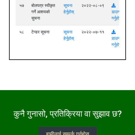
५७
बोलपत्र स्वीकृत
सूचना
२०२२-०८-०९
गर्ने आशयको
हेर्नुहोस्
डाउनलोड
सुचना
गर्नुहोस्
५८
टेन्डर सूचना
सूचना
२०२२-०७-११
हेर्नुहोस्
डाउनलोड
गर्नुहोस्
कुनै गुनासो, प्रतिक्रिया वा सुझाव छ?
हामीलाई सम्पर्क गर्नुहोस्