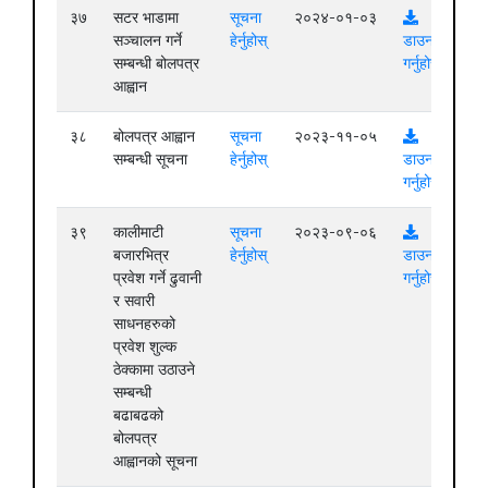
३७
सटर भाडामा
सूचना
२०२४-०१-०३
सञ्चालन गर्ने
हेर्नुहोस्
डाउनलोड
सम्बन्धी बोलपत्र
गर्नुहोस्
आह्वान
३८
बोलपत्र आह्वान
सूचना
२०२३-११-०५
सम्बन्धी सूचना
हेर्नुहोस्
डाउनलोड
गर्नुहोस्
३९
कालीमाटी
सूचना
२०२३-०९-०६
बजारभित्र
हेर्नुहोस्
डाउनलोड
प्रवेश गर्ने ढुवानी
गर्नुहोस्
र सवारी
साधनहरुको
प्रवेश शुल्क
ठेक्कामा उठाउने
सम्बन्धी
बढाबढको
बोलपत्र
आह्वानको सूचना