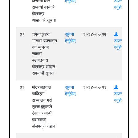
करारमा लिने
हेर्नुहोस्
डाउनलोड
सम्बन्धी कार्यको
गर्नुहोस्
बोलपत्र
आह्वानको सूचना
३१
चमेनागृहहरु
सूचना
२०२४-०५-२७
भाडामा सञ्चालन
हेर्नुहोस्
डाउनलोड
गर्न न्यूनतम
गर्नुहोस्
रकममा
बढाबढद्वारा
बोलपत्र आह्वान
समब्नधी सूचना
३२
मोटरसाइकल
सूचना
२०२४-०५-२६
पार्किङ्ग
हेर्नुहोस्
डाउनलोड
सञ्चालन गरी
गर्नुहोस्
शुल्क बुझाउने
ठेक्का सम्बन्धी
बढाबढको
बोलपत्र आह्वान