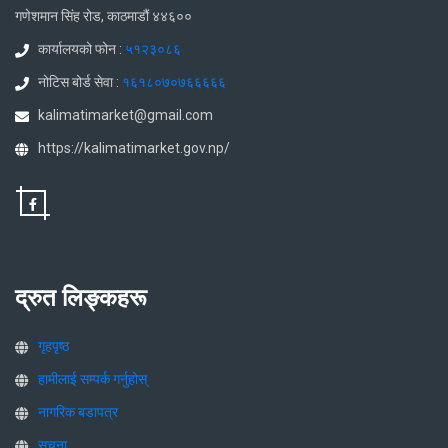
गणेशमान सिंह रोड, काठमाडौं ४४६००
कार्यालयको फोन :
५१२३०८६
नोटिस बोर्ड सेवा :
१६१८०७०७६६६६६
kalimatimarket@gmail.com
https://kalimatimarket.gov.np/
द्रुत लिङ्कहरू
गृहपृष्ठ
हामीलाई सम्पर्क गर्नुहोस्
नागरिक बडापत्र
सूचना