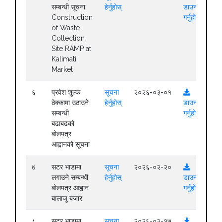
सम्बन्धी सूचना
हेर्नुहोस्
डाउनलोड
Construction
गर्नुहोस्
of Waste
Collection
Site RAMP at
Kalimati
Market
६
प्रवेश शुल्क
सूचना
२०२६-०३-०१
ठेक्कामा उठाउने
हेर्नुहोस्
डाउनलोड
सम्बन्धी
गर्नुहोस्
बढाबढको
बोलपत्र
आह्वानको सूचना
७
सटर भाडामा
सूचना
२०२६-०२-२०
लगाउने सम्बन्धी
हेर्नुहोस्
डाउनलोड
बोलपत्र आह्वान
गर्नुहोस्
बालाजु बजार
८
सटर भाडामा
सूचना
२०२६-०२-१७