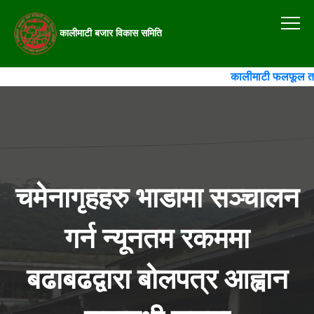
कालीमाटी बजार विकास समिति
कालीमाटी फलफूल तथा त
चमेनागृहहरु भाडामा सञ्चालन
गर्न न्यूनतम रकममा
बढाबढद्वारा बोलपत्र आह्वान