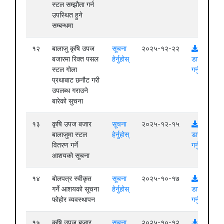
स्टल सम्झौता गर्न
उपस्थित हुने
सम्बन्धमा
१२
बालाजु कृषि उपज
सूचना
२०२५-१२-२२
बजारमा रिक्त पसल
हेर्नुहोस्
डाउनलोड
स्टल गोला
गर्नुहोस्
प्रथाबाट छनौट गरी
उपलब्ध गराउने
बारेको सुचना
१३
कृषि उपज बजार
सूचना
२०२५-१२-१५
बालाजुमा स्टल
हेर्नुहोस्
डाउनलोड
वितरण गर्ने
गर्नुहोस्
आशयको सूचना
१४
बोलपत्र स्वीकृत
सूचना
२०२५-१०-१७
गर्ने आशयको सूचना
हेर्नुहोस्
डाउनलोड
फोहोर व्यवस्थापन
गर्नुहोस्
१५
कृषि उपज बजार
सूचना
२०२५-१०-१२