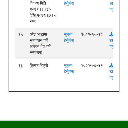
विवरण मिति
हेर्नुहोस्
डाउनलोड
२०७९।६।३०
गर्नुहोस्
देखि २०७९।७।५
सम्म
६५
कोठा भाडामा
सूचना
२०२२-१०-१२
सञ्चालन गर्ने
हेर्नुहोस्
डाउनलोड
आवेदन पेश गर्ने
गर्नुहोस्
सम्बन्धमा
६६
लिलाम बिक्री
सूचना
२०२२-०७-११
हेर्नुहोस्
डाउनलोड
गर्नुहोस्