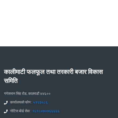
कालीमाटी फलफूल तथा तरकारी बजार विकास
समिति
गणेशमान सिंह रोड, काठमाडौं ४४६००
कार्यालयको फोन :
५१२३०८६
नोटिस बोर्ड सेवा :
१६१८०७०७६६६६६