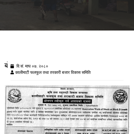
बोलपत्र स्वीकृत गर्ने आशयको सूचना
वि.सं. माघ ०७, २०८०
कालीमाटी फलफूल तथा तरकारी बजार विकास समिति