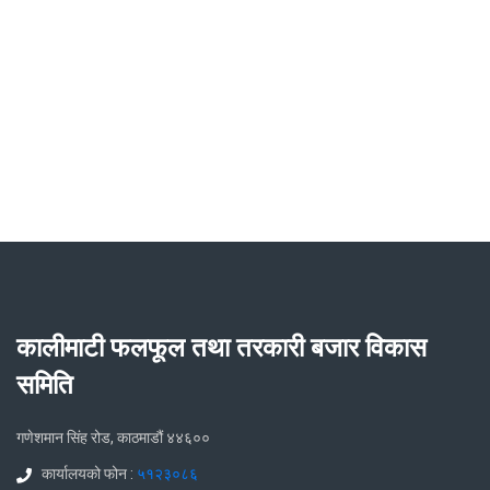
कालीमाटी फलफूल तथा तरकारी बजार विकास
समिति
गणेशमान सिंह रोड, काठमाडौं ४४६००
कार्यालयको फोन :
५१२३०८६