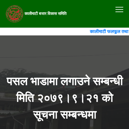
कालीमाटी बजार विकास समिति
कालीमाटी फलफूल तथा तरका
पसल भाडामा लगाउने सम्बन्धी
मिति २०७९।९।२१ को
सूचना सम्बन्धमा