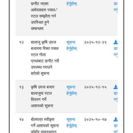
छनौट भएका
हेर्नुहोस्
डाउनलोड
आवेदकहरु पसल/
गर्नुहोस्
स्टल सम्झौता गर्न
उपस्थित हुने
सम्बन्धमा
१२
बालाजु कृषि उपज
सूचना
२०२५-१२-२२
बजारमा रिक्त पसल
हेर्नुहोस्
डाउनलोड
स्टल गोला
गर्नुहोस्
प्रथाबाट छनौट गरी
उपलब्ध गराउने
बारेको सुचना
१३
कृषि उपज बजार
सूचना
२०२५-१२-१५
बालाजुमा स्टल
हेर्नुहोस्
डाउनलोड
वितरण गर्ने
गर्नुहोस्
आशयको सूचना
१४
बोलपत्र स्वीकृत
सूचना
२०२५-१०-१७
गर्ने आशयको सूचना
हेर्नुहोस्
डाउनलोड
फोहोर व्यवस्थापन
गर्नुहोस्