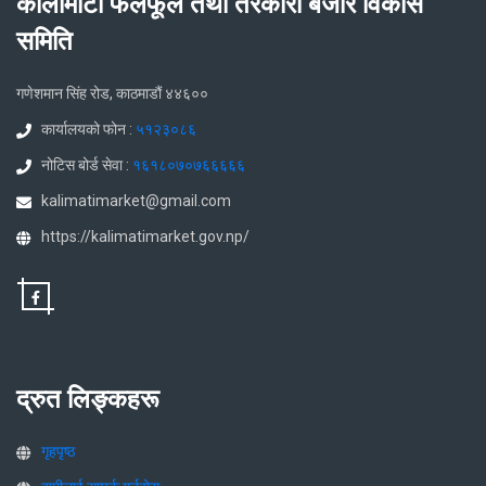
कालीमाटी फलफूल तथा तरकारी बजार विकास
समिति
गणेशमान सिंह रोड, काठमाडौं ४४६००
कार्यालयको फोन :
५१२३०८६
नोटिस बोर्ड सेवा :
१६१८०७०७६६६६६
kalimatimarket@gmail.com
https://kalimatimarket.gov.np/
द्रुत लिङ्कहरू
गृहपृष्ठ