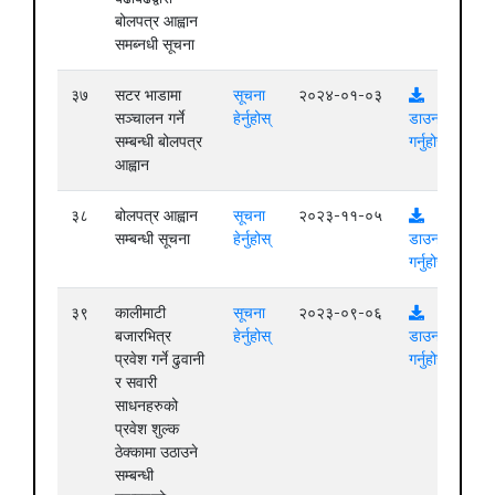
बोलपत्र आह्वान
समब्नधी सूचना
३७
सटर भाडामा
सूचना
२०२४-०१-०३
सञ्चालन गर्ने
हेर्नुहोस्
डाउनलोड
सम्बन्धी बोलपत्र
गर्नुहोस्
आह्वान
३८
बोलपत्र आह्वान
सूचना
२०२३-११-०५
सम्बन्धी सूचना
हेर्नुहोस्
डाउनलोड
गर्नुहोस्
३९
कालीमाटी
सूचना
२०२३-०९-०६
बजारभित्र
हेर्नुहोस्
डाउनलोड
प्रवेश गर्ने ढुवानी
गर्नुहोस्
र सवारी
साधनहरुको
प्रवेश शुल्क
ठेक्कामा उठाउने
सम्बन्धी