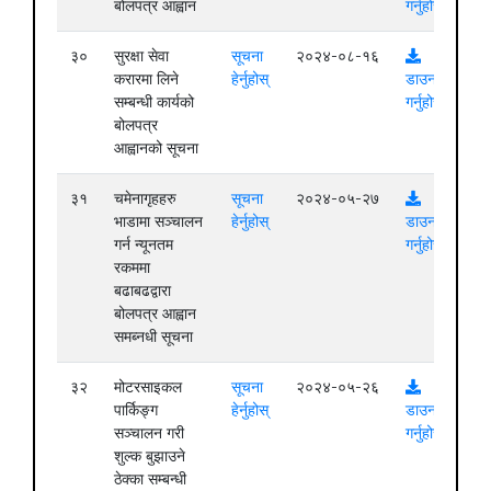
बोलपत्र आह्वान
गर्नुहोस्
३०
सुरक्षा सेवा
सूचना
२०२४-०८-१६
करारमा लिने
हेर्नुहोस्
डाउनलोड
सम्बन्धी कार्यको
गर्नुहोस्
बोलपत्र
आह्वानको सूचना
३१
चमेनागृहहरु
सूचना
२०२४-०५-२७
भाडामा सञ्चालन
हेर्नुहोस्
डाउनलोड
गर्न न्यूनतम
गर्नुहोस्
रकममा
बढाबढद्वारा
बोलपत्र आह्वान
समब्नधी सूचना
३२
मोटरसाइकल
सूचना
२०२४-०५-२६
पार्किङ्ग
हेर्नुहोस्
डाउनलोड
सञ्चालन गरी
गर्नुहोस्
शुल्क बुझाउने
ठेक्का सम्बन्धी