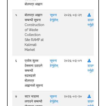
बोलपत्र आह्वान
५
बोलपत्र आह्वान
सूचना
२०२६-०३-२९
सम्बन्धी सूचना
हेर्नुहोस्
डाउनलोड
Construction
गर्नुहोस्
of Waste
Collection
Site RAMP at
Kalimati
Market
६
प्रवेश शुल्क
सूचना
२०२६-०३-०१
ठेक्कामा उठाउने
हेर्नुहोस्
डाउनलोड
सम्बन्धी
गर्नुहोस्
बढाबढको
बोलपत्र
आह्वानको सूचना
७
सटर भाडामा
सूचना
२०२६-०२-२०
लगाउने सम्बन्धी
हेर्नुहोस्
डाउनलोड