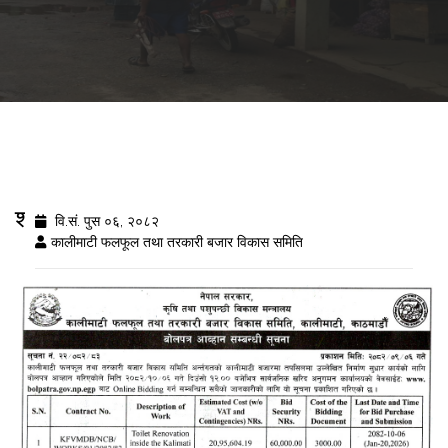
शौचालय बोलपत्र आह्वानको सूचना
वि.सं. पुस ०६, २०८२
कालीमाटी फलफूल तथा तरकारी बजार विकास समिति