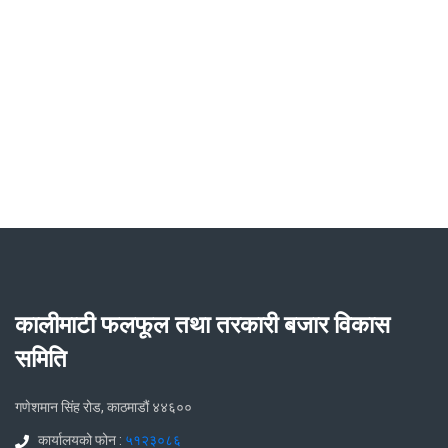
कालीमाटी फलफूल तथा तरकारी बजार विकास
समिति
गणेशमान सिंह रोड, काठमाडौं ४४६००
कार्यालयको फोन :
५१२३०८६