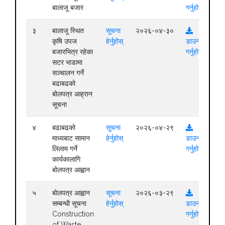
बालाजू बजार
गर्नुहोस्
३
बालाजू स्थित
सूचना
२०२६-०४-३०
कृषि उपज
हेर्नुहोस्
डाउनलोड
बजारभित्र रहेका
गर्नुहोस्
सटर भाडामा
सञ्चालन गर्ने
बढाबढको
बोलपत्र आह्रान
सूचना
४
बढाबढको
सूचना
२०२६-०४-२९
माध्यबाट सामान
हेर्नुहोस्
डाउनलोड
लिलाम गर्ने
गर्नुहोस्
कार्यकालागि
बोलपत्र आह्वान
५
बोलपत्र आह्वान
सूचना
२०२६-०३-२९
सम्बन्धी सूचना
हेर्नुहोस्
डाउनलोड
Construction
गर्नुहोस्
of Waste