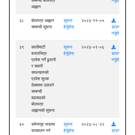
सम्बन्धी बोलपत्र
गर्नुहोस्
आह्वान
३८
बोलपत्र आह्वान
सूचना
२०२३-११-०५
सम्बन्धी सूचना
हेर्नुहोस्
डाउनलोड
गर्नुहोस्
३९
कालीमाटी
सूचना
२०२३-०९-०६
बजारभित्र
हेर्नुहोस्
डाउनलोड
प्रवेश गर्ने ढुवानी
गर्नुहोस्
र सवारी
साधनहरुको
प्रवेश शुल्क
ठेक्कामा उठाउने
सम्बन्धी
बढाबढको
बोलपत्र
आह्वानको सूचना
४०
चमेनागृह भाडामा
सूचना
२०२३-०८-२२
सञ्चालन गर्न
हेर्नुहोस्
डाउनलोड