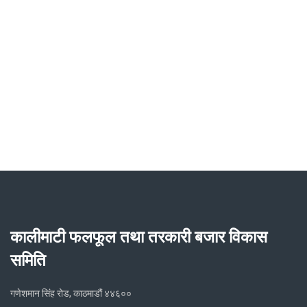
कालीमाटी फलफूल तथा तरकारी बजार विकास
समिति
गणेशमान सिंह रोड, काठमाडौं ४४६००