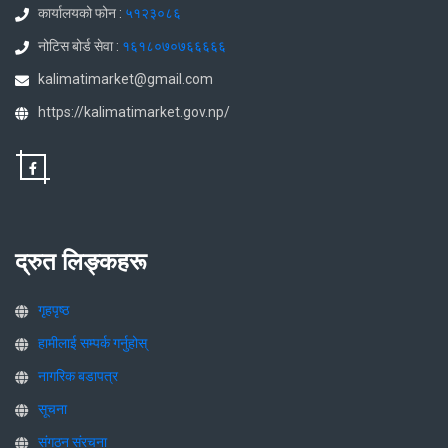
कार्यालयको फोन :
५१२३०८६
नोटिस बोर्ड सेवा :
१६१८०७०७६६६६६
kalimatimarket@gmail.com
https://kalimatimarket.gov.np/
द्रुत लिङ्कहरू
गृहपृष्ठ
हामीलाई सम्पर्क गर्नुहोस्
नागरिक बडापत्र
सूचना
संगठन संरचना