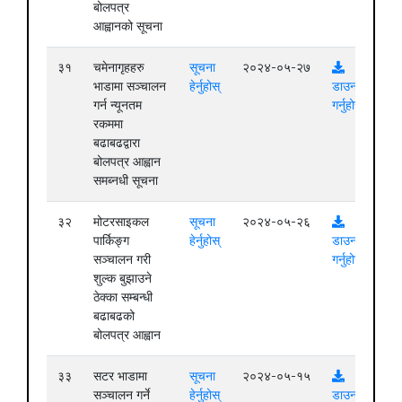
बोलपत्र
आह्वानको सूचना
३१
चमेनागृहहरु
सूचना
२०२४-०५-२७
भाडामा सञ्चालन
हेर्नुहोस्
डाउनलोड
गर्न न्यूनतम
गर्नुहोस्
रकममा
बढाबढद्वारा
बोलपत्र आह्वान
समब्नधी सूचना
३२
मोटरसाइकल
सूचना
२०२४-०५-२६
पार्किङ्ग
हेर्नुहोस्
डाउनलोड
सञ्चालन गरी
गर्नुहोस्
शुल्क बुझाउने
ठेक्का सम्बन्धी
बढाबढको
बोलपत्र आह्वान
३३
सटर भाडामा
सूचना
२०२४-०५-१५
सञ्चालन गर्ने
हेर्नुहोस्
डाउनलोड