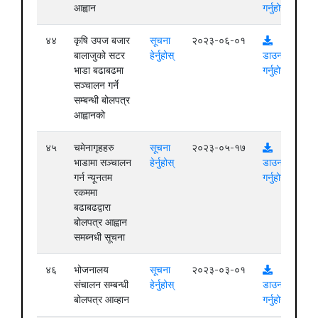
आह्वान
गर्नुहोस्
४४
कृषि उपज बजार
सूचना
२०२३-०६-०१
बालाजुको सटर
हेर्नुहोस्
डाउनलोड
भाडा बढाबढमा
गर्नुहोस्
सञ्चालन गर्ने
सम्बन्धी बोलपत्र
आह्वानको
४५
चमेनागृहहरु
सूचना
२०२३-०५-१७
भाडामा सञ्चालन
हेर्नुहोस्
डाउनलोड
गर्न न्यूनतम
गर्नुहोस्
रकममा
बढाबढद्वारा
बोलपत्र आह्वान
समब्नधी सूचना
४६
भोजनालय
सूचना
२०२३-०३-०१
संचालन सम्बन्धी
हेर्नुहोस्
डाउनलोड
बोलपत्र आव्हान
गर्नुहोस्